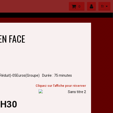
fr
0
 EN FACE
(Réduit)-05Euros(Groupe)
Durée : 75 minutes
Cliquez sur l'affiche pour réserver
0H30