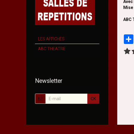
Avec
Mise
ABC T
LES AFFICHES
ABC THEATRE
Newsletter
OK