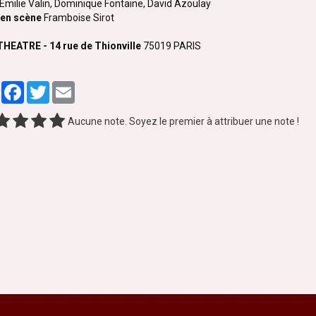
Emilie Valin, Dominique Fontaine, David Azoulay
 en scène
Framboise Sirot
HEATRE - 14 rue de Thionville
75019 PARIS
Partager
Facebook
Twitter
Email
Aucune note. Soyez le premier à attribuer une note !