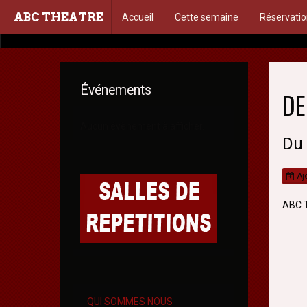
ABC THEATRE
Accueil
Cette semaine
Réservatio
Événements
DE
Aucun évènement à afficher.
Du
Ajo
ABC T
QUI SOMMES NOUS